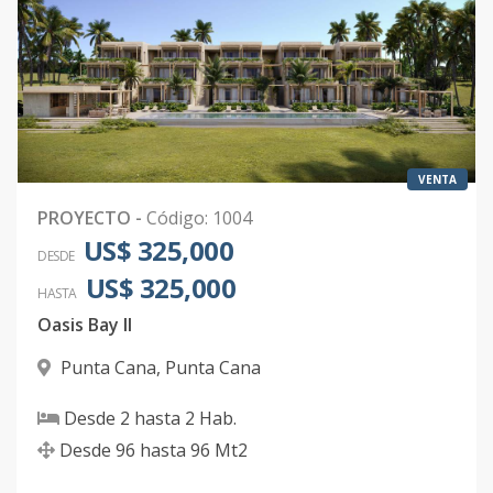
VENTA
PROYECTO
-
Código
:
1004
US$ 325,000
DESDE
US$ 325,000
HASTA
Oasis Bay II
Punta Cana
,
Punta Cana
Desde
2
hasta
2
Hab.
Desde
96
hasta
96
Mt2