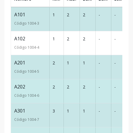
A101
1
2
2
-
-
9
Código
1004
-3
A102
1
2
2
-
-
9
Código
1004
-4
A201
2
1
1
-
-
4
Código
1004
-5
A202
2
2
2
-
-
9
Código
1004
-6
A301
3
1
1
-
-
4
Código
1004
-7