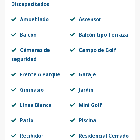
Discapacitados
B302
3
1
1
-
-
4
Amueblado
Ascensor
Código
1004
-15
Balcón
Balcón tipo Terraza
C101
1
2
2
-
-
9
Código
1004
-22
Cámaras de
Campo de Golf
seguridad
C102
1
2
2
-
-
9
Código
Frente A Parque
1004
-16
Garaje
C201
Gimnasio
Jardín
2
2
2
-
-
9
Código
1004
-17
Línea Blanca
Mini Golf
C202
2
1
1
-
-
4
Patio
Piscina
Código
1004
-18
Recibidor
Residencial Cerrado