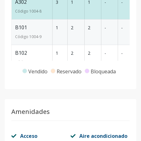
A302
3
1
1
-
-
4
Código
1004
-8
B101
1
2
2
-
-
9
Código
1004
-9
B102
1
2
2
-
-
9
Código
1004
-10
Vendido
Reservado
Bloqueada
B201
2
2
2
-
-
9
Código
1004
-11
B202
2
1
1
-
-
4
Amenidades
Código
1004
-12
B301
3
1
1
-
-
4
Acceso
Aire acondicionado
Código
1004
-14