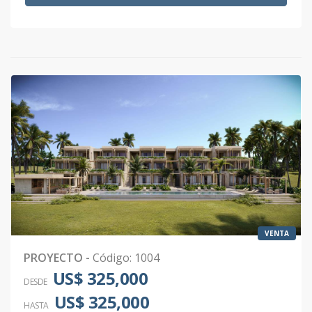
Código
1004
-32
E301
3
1
1
-
-
4
Código
1004
-33
E302
3
1
1
-
-
4
Código
1004
-34
VENTA
PROYECTO
-
Código
:
1004
US$ 325,000
DESDE
US$ 325,000
HASTA