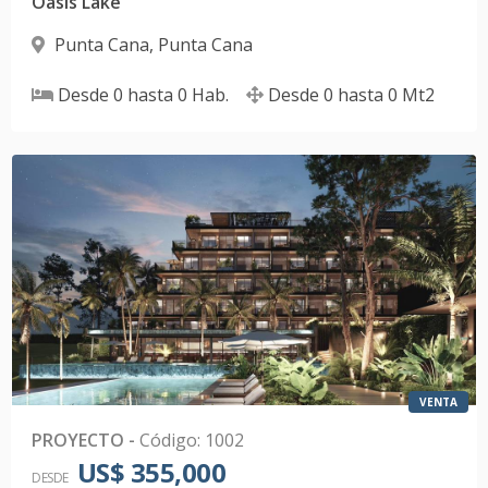
Oasis Lake
Punta Cana
,
Punta Cana
Desde
0
hasta
0
Hab.
Desde
0
hasta
0
Mt2
VENTA
PROYECTO
-
Código
:
1002
US$ 355,000
DESDE