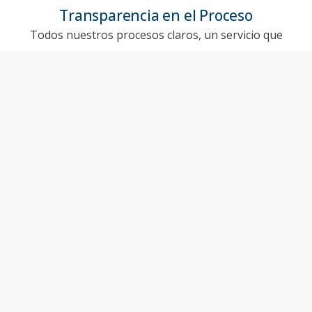
Transparencia en el Proceso
Todos nuestros procesos claros, un servicio que
simplemente no encontrarás en otro lugar.
Amplio Catálogo
El catálogo de propiedades más amplio y dinámico de
todo el país a tu disposición.