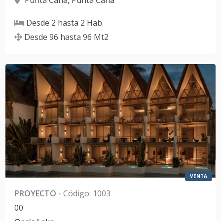
Punta Cana
,
Punta Cana
Desde
2
hasta
2
Hab.
Desde
96
hasta
96
Mt2
VENTA
PROYECTO
-
Código
:
1003
0
0