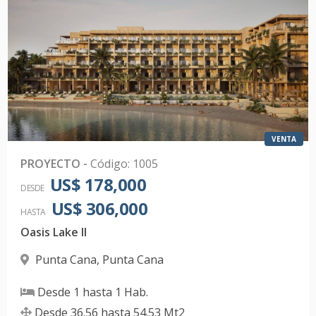
VENTA
PROYECTO
-
Código
:
1005
US$ 178,000
DESDE
US$ 306,000
HASTA
Oasis Lake II
Punta Cana
,
Punta Cana
Desde
1
hasta
1
Hab.
Desde
36.56
hasta
54.53
Mt2