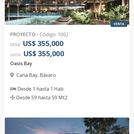
B204
2
-
1
-
-
3
Código
1002
-43
B205
VENTA
2
-
1
-
-
3
PROYECTO
-
Código
:
1002
Código
1002
-44
US$ 355,000
DESDE
B206
2
-
1
-
-
3
US$ 355,000
HASTA
Código
1002
-45
Oasis Bay
B207
2
-
1
-
-
3
Cana Bay
,
Bávaro
Código
1002
-46
Desde
1
hasta
1
Hab.
Desde
59
hasta
59
Mt2
B208
2
-
1
-
-
3
Código
1002
-47
B209
2
-
1
-
-
3
Código
1002
-48