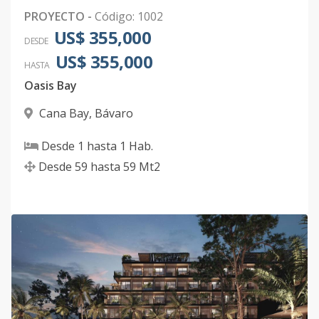
PROYECTO
-
Código
:
1002
B104
US$ 355,000
1
-
1
-
-
3
DESDE
Código
1002
-38
US$ 355,000
HASTA
Oasis Bay
B105
1
-
1
-
-
3
Código
Cana Bay
1002
-39
,
Bávaro
Desde
1
hasta
1
Hab.
B201
2
-
1
-
-
3
Desde
59
hasta
59
Mt2
Código
1002
-40
B202
2
-
1
-
-
3
Código
1002
-41
B203
2
-
1
-
-
3
Código
1002
-42