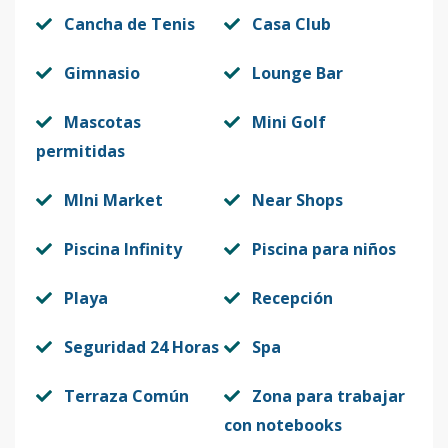
Código
1002
-15
Cancha de Tenis
Casa Club
A208
2
-
1
-
-
3
Gimnasio
Lounge Bar
Código
1002
-16
Mascotas
Mini Golf
A301
3
2
1
-
-
6
permitidas
Código
1002
-17
MIni Market
Near Shops
A302
3
1
1
-
-
4
Piscina Infinity
Piscina para niños
Código
1002
-18
Playa
Recepción
A303
3
1
1
-
-
4
Código
1002
-19
Seguridad 24 Horas
Spa
A304
3
1
1
-
-
4
Terraza Común
Zona para trabajar
Código
1002
-20
con notebooks