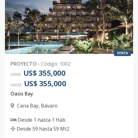
B210
2
-
1
-
-
3
Código
1002
-49
B211
2
-
1
-
-
3
Código
1002
-50
VENTA
B212
2
-
1
-
-
3
PROYECTO
-
Código
:
1002
US$ 355,000
Código
1002
-51
DESDE
US$ 355,000
HASTA
B213
2
-
1
-
-
3
Oasis Bay
Código
1002
-52
Cana Bay
,
Bávaro
B214
2
-
1
-
-
3
Desde
1
hasta
1
Hab.
Código
1002
-53
Desde
59
hasta
59
Mt2
B215
2
-
1
-
-
3