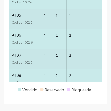
Código
1002
-4
A105
1
1
1
-
-
4
Código
1002
-5
A106
1
2
2
-
-
7
Código
1002
-6
A107
1
2
2
-
-
7
Código
1002
-7
A108
1
2
2
-
-
6
Código
1002
-8
Vendido
Reservado
Bloqueada
A201
2
1
1
-
-
6
Código
1002
-9