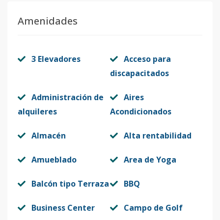
A202
2
1
1
-
-
4
Amenidades
Código
1002
-10
A203
2
1
1
-
-
4
3 Elevadores
Acceso para
Código
1002
-11
discapacitados
A204
2
1
1
-
-
4
Administración de
Aires
Código
1002
-12
alquileres
Acondicionados
A205
2
2
2
-
-
7
Almacén
Alta rentabilidad
Código
1002
-13
Amueblado
Area de Yoga
A206
2
2
2
-
-
7
Código
Balcón tipo Terraza
1002
-14
BBQ
A207
Business Center
Campo de Golf
2
1
1
-
-
4